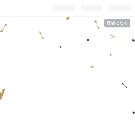
読者になる
y