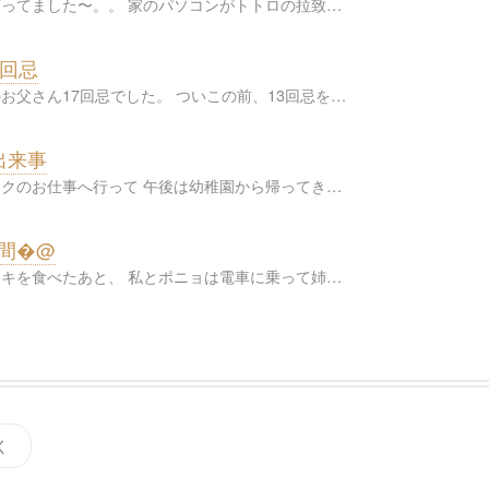
ってました〜。。 家のパソコンがトトロの拉致…
7回忌
お父さん17回忌でした。 ついこの前、13回忌を…
出来事
クのお仕事へ行って 午後は幼稚園から帰ってき…
間�@
キを食べたあと、 私とポニョは電車に乗って姉…
く