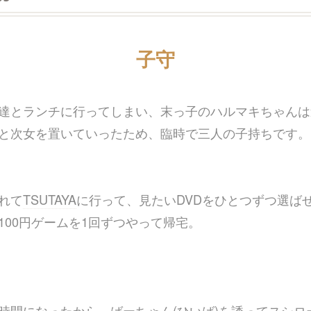
子守
達とランチに行ってしまい、末っ子のハルマキちゃんは
と次女を置いていったため、臨時で三人の子持ちです。(
れて
TSUTAYA
に行って、見たいDVDをひとつずつ選ば
100円ゲームを1回ずつやって帰宅。
時間になったから、ばーちゃん(ひいば)を誘ってスシロ