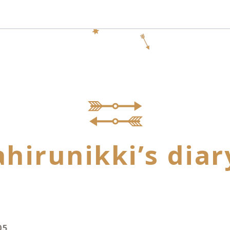
ahirunikki’s diar
05